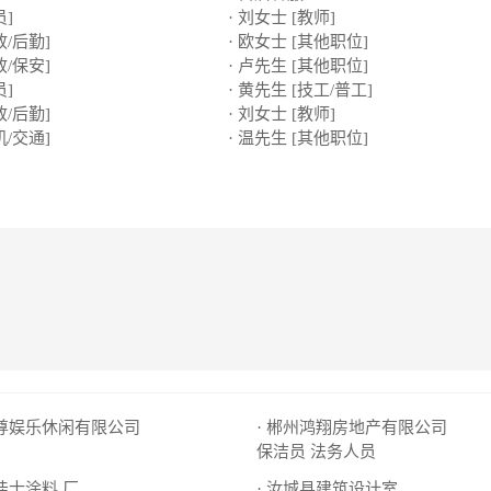
员]
· 刘女士 [教师]
政/后勤]
· 欧女士 [其他职位]
政/保安]
· 卢先生 [其他职位]
员]
· 黄先生 [技工/普工]
政/后勤]
· 刘女士 [教师]
机/交通]
· 温先生 [其他职位]
至尊娱乐休闲有限公司
· 郴州鸿翔房地产有限公司
保洁员
法务人员
美佳士涂料 厂
· 汝城县建筑设计室