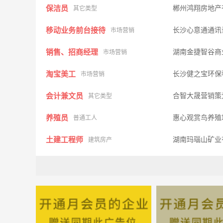
保洁员
郴州鸿翔房地产
其它类型
移动业务前台接待
长沙心意通通讯
市场营销
销售、招商经理
湖南金捷智谷商
市场营销
淘宝美工
长沙健之宝环保
市场营销
会计兼文员
合智大晟营销策
其它类型
养殖员
惠心观赏鸟养
普通工人
土建工程师
湖南玛瑙山矿业
建筑房产
资料员
汝城县建筑设
其它类型
土建施工员
郴州裕隆房地
其它类型
洗车工
宏和汽车服务
其它类型