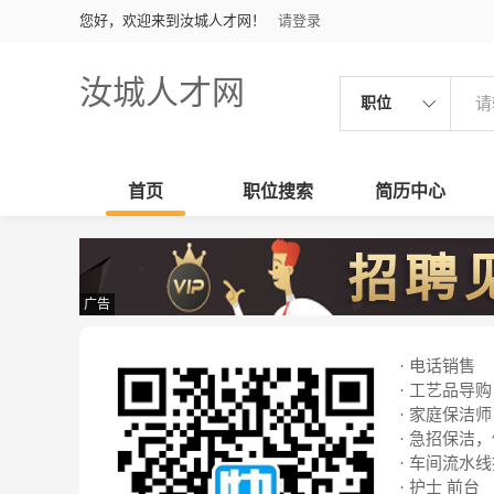
您好，欢迎来到汝城人才网！
请登录
汝城人才网
职位
首页
职位搜索
简历中心
广告
· 电话销售
· 工艺品导购
· 家庭保洁师
· 急招保洁
· 车间流水
· 护士 前台