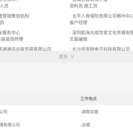
人员
资料员
施工员
大晟营销策划机构
· 太平人寿保险有限公司郴州中
员
客户经理
汽车服务中心
· 深圳前海大成世家文化传媒有
美容装饰师傅
文案编辑
心意通通讯设备贸易有限公司
· 长沙佳而特电子科技有限公司
前台接待
工程技术服务人员
更多
工作地点
品公司
-湖南汝城
理有限公司
-汝城