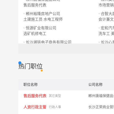
售后服务代表
市场营销
· 郴州裕隆房地产公司
· 合智
土建施工员
水电工程师
会计兼文
· 恒源矿业有限公司
· 宏和
选矿机修电工
洗车工
· 长沙湘铭电子商务有限公司
· 长沙
网络销售
移动业务
热门职位
职位名称
公司名称
售后服务代表
郴州唐福保健
其它类型
人资行政主管
长沙正荣商业管
行政人事