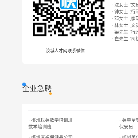
· 沈女士 [文
· 钟女士 [行
· 邓女士 [家
· 林女士 [文
· 梁先生 [行
· 崔先生 [司
汝城人才网联系微信
企业急聘
· 郴州耘英数学培训班
· 英皇
数学培训班
保安员
· 郴州唐福保健品公司
· 郴州