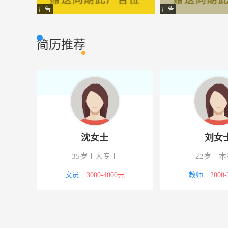
金融服务经理
平安金融
市场营销
广告
广告
美容装饰师傅
宏和汽车服务
其它类型
简历推荐
保安员
英皇至尊娱乐休
其它类型
网络销售
长沙湘铭电子商
市场营销
财务经理
湖南省鎏源新能
财会审计
客户经理
太平人寿保险有
其它类型
沈女士
刘女
运行主管
长沙正荣商业管
市场营销
下
35岁
大专
22岁
本
矿山机电工程师
中信兴光矿业有
工程机械
议
文员
3000-4000元
教师
2000